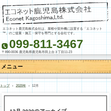
エコネット鹿児島株式会社は、屋根や室外機に設置する「エコネット
™」のご提案・施工・保守を専門とする会社です。
099-811-3467
〒890-0036 鹿児島県鹿児島市田上台３丁目11-23
メニュー
コ
ン
テ
トップ
›
2020年
›
12月
ン
ツ
へ
ス
キ
ッ