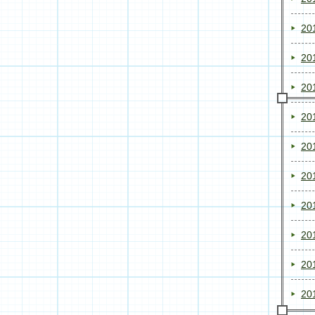
20
20
20
20
20
20
20
20
20
20