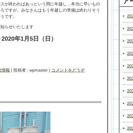
ア
マスが終わればあっという間に年越し…本当に早いもの
ころですが、みなさんはもう年越しの準備は終わりそう
20
そうです。
お知らせいたします
20
～2020年1月5日（日）
20
。
20
20
社情報
|
投稿者 : wpmaster
|
コメントをどうぞ
20
20
20
20
20