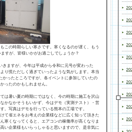
20
20
20
20
島もこの時期らしい寒さです。寒くなるのが遅く、もう
いますが、皆様いかがお過ごしでしょうか？
20
いきますが、今年は平成から令和に元号が変わった
20
もより慌ただしく過ぎていったような気がします。本当
たかったところですが、各イベントに参加していたの
20
良かったのかもしれません。
20
しては暑い夏の時期にではなく、今の時期に施工を沢山
、なかなかそうもいかず、今はデモ（実測テスト）・営
20
ます。写真はデモを行っている熊本の工場です。
向けて省エネをお考えの企業様などに広く知って頂きた
20
どん寒くなってくると、エアコンの稼働率が高くなりま
が高い企業様もいらっしゃると思いますので、是非気に
20