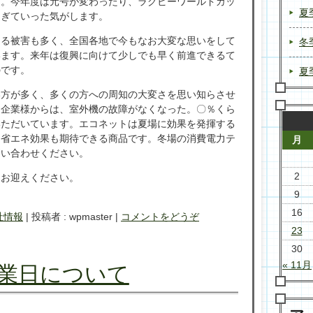
す。今年度は元号が変わったり、ラグビーワールドカッ
夏
過ぎていった気がします。
よる被害も多く、全国各地で今もなお大変な思いをして
冬
います。来年は復興に向けて少しでも早く前進できるて
のです。
夏
い方が多く、多くの方への周知の大変さを思い知らさせ
た企業様からは、室外機の故障がなくなった。〇％くら
いただいています。エコネットは夏場に効果を発揮する
る省エネ効果も期待できる商品です。冬場の消費電力テ
月
問い合わせください。
2
をお迎えください。
9
16
社情報
|
投稿者 : wpmaster
|
コメントをどうぞ
23
30
« 11月
業日について