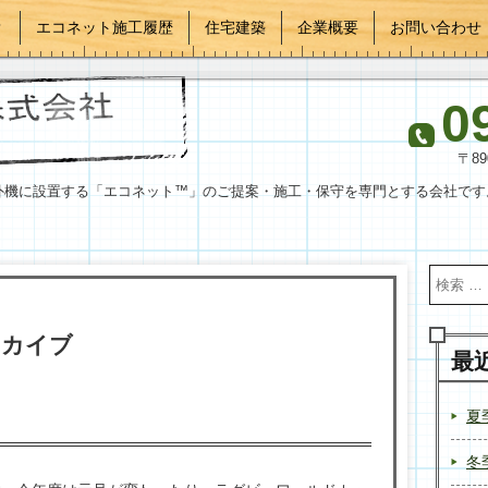
？
エコネット施工履歴
住宅建築
企業概要
お問い合わせ
0
〒8
外機に設置する「エコネット™」のご提案・施工・保守を専門とする会社です
ーカイブ
最
夏
冬