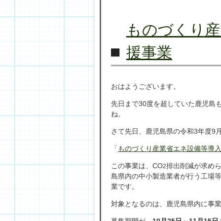
ものづくり産
援事業
おはようございます。
先日まで30度を超していた鹿児島
ね。
さて先日、鹿児島県の令和3年度9
「
ものづくり産業省エネ設備等導
この事業は、CO
排出削減が求め
2
島県内の中小製造業者が行う工場
業です。
対象となるのは、鹿児島県内に事
募集期間が、
10月25日～11月15日