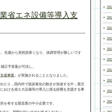
20
業省エネ設備等導入支
20
20
20
20
も、先週から突然肌寒くなり、体調管理が難しいです
20
月補正予算案が可決し、
20
入支援事業
」が実施されることとなりました。
20
られたり，国内外で脱炭素化の動きが加速する中，鹿児
等における省エネ設備等の導入に係る経費を支援する事
20
20
業所を有する製造業の中小企業です。
までと、期間が短いのでお急ぎください。
20