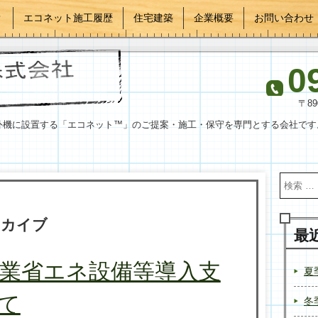
？
エコネット施工履歴
住宅建築
企業概要
お問い合わせ
0
〒8
外機に設置する「エコネット™」のご提案・施工・保守を専門とする会社です
ーカイブ
最
業省エネ設備等導入支
夏
て
冬