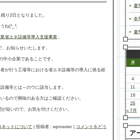
夏
も残り2日となりました。
冬
(*_*;
夏
産業省エネ設備等導入支援事業
」
で、お知らせいたします。
の中小企業であることです。
月
業者が行う工場等における省エネ設備等の導入に係る経
4
11
ネ設備等とは～のウに該当します。
18
ているので興味のある方はご確認ください。
25
期間が短いので、お気を付けください。
« 7月
コネットについて
|
投稿者 : wpmaster
|
コメントをどう
ア