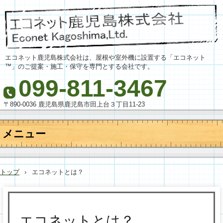
エコネット鹿児島株式会社は、屋根や室外機に設置する「エコネット
™」のご提案・施工・保守を専門とする会社です。
099-811-3467
〒890-0036 鹿児島県鹿児島市田上台３丁目11-23
メニュー
コ
ン
テ
トップ
›
エコネットとは？
ン
ツ
へ
ス
キ
エコネットとは？
ッ