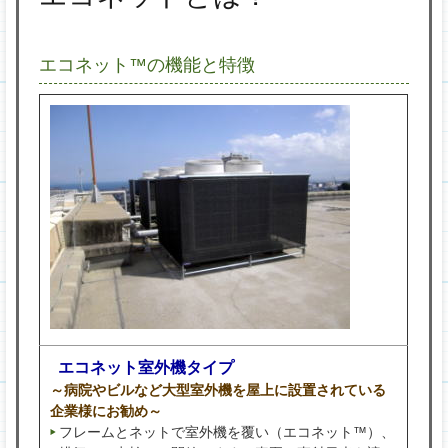
プ
エコネット™の機能と特徴
エコネット室外機タイプ
～病院やビルなど大型室外機を屋上に設置されている
企業様にお勧め～
フレームとネットで室外機を覆い（エコネット™）、