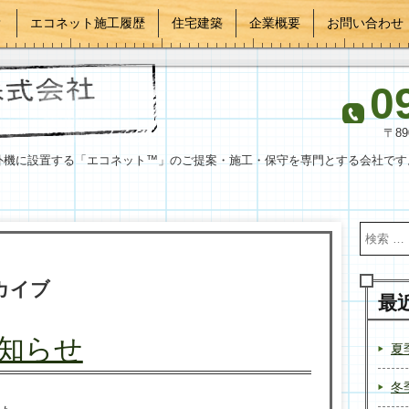
？
エコネット施工履歴
住宅建築
企業概要
お問い合わせ
0
〒8
外機に設置する「エコネット™」のご提案・施工・保守を専門とする会社です
カイブ
最
知らせ
夏
冬