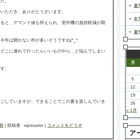
した。
夏
ていただき、ありがとうざいます。
冬
さると、デマンド値も抑えられ、室外機の負担軽減が期
夏
年は開かない所が多いそうですね(*_*;
、どこに連れて行ったらいいものやら…と悩んでしまい
月
です。
5
12
19
過ごしていますが、できることでこの夏を楽しんでいき
26
« 1月
類
|
投稿者 : wpmaster
|
コメントをどうぞ
ア