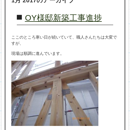
1月 2017
のアーカイブ
プ
OY様邸新築工事進捗
ここのところ寒い日が続いていて、職人さんたちは大変で
すが、
現場は順調に進んでいます。