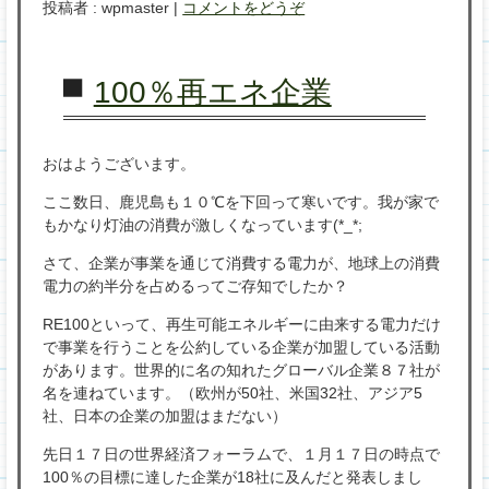
投稿者 : wpmaster
|
コメントをどうぞ
100％再エネ企業
おはようございます。
ここ数日、鹿児島も１０℃を下回って寒いです。我が家で
もかなり灯油の消費が激しくなっています(*_*;
さて、企業が事業を通じて消費する電力が、地球上の消費
電力の約半分を占めるってご存知でしたか？
RE100といって、再生可能エネルギーに由来する電力だけ
で事業を行うことを公約している企業が加盟している活動
があります。世界的に名の知れたグローバル企業８７社が
名を連ねています。（欧州が50社、米国32社、アジア5
社、日本の企業の加盟はまだない）
先日１７日の世界経済フォーラムで、１月１７日の時点で
100％の目標に達した企業が18社に及んだと発表しまし