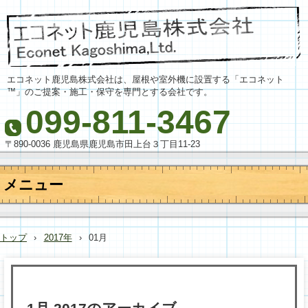
エコネット鹿児島株式会社は、屋根や室外機に設置する「エコネット
™」のご提案・施工・保守を専門とする会社です。
099-811-3467
〒890-0036 鹿児島県鹿児島市田上台３丁目11-23
メニュー
コ
ン
テ
トップ
›
2017年
›
01月
ン
ツ
へ
ス
キ
ッ