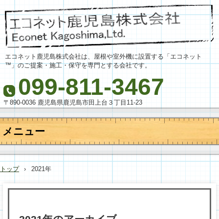
エコネット鹿児島株式会社は、屋根や室外機に設置する「エコネット
™」のご提案・施工・保守を専門とする会社です。
099-811-3467
〒890-0036 鹿児島県鹿児島市田上台３丁目11-23
メニュー
コ
ン
テ
トップ
›
2021年
ン
ツ
へ
ス
キ
ッ