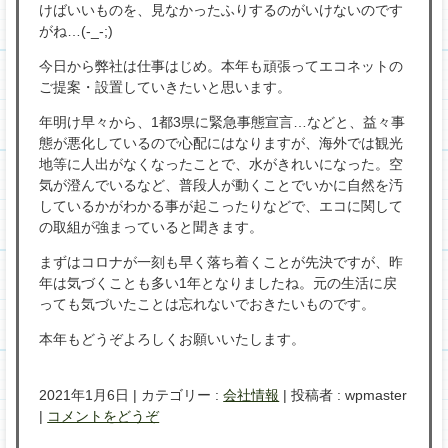
けばいいものを、見なかったふりするのがいけないのです
がね…(-_-;)
今日から弊社は仕事はじめ。本年も頑張ってエコネットの
ご提案・設置していきたいと思います。
年明け早々から、1都3県に緊急事態宣言…などと、益々事
態が悪化しているので心配にはなりますが、海外では観光
地等に人出がなくなったことで、水がきれいになった。空
気が澄んでいるなど、普段人が動くことでいかに自然を汚
しているかがわかる事が起こったりなどで、エコに関して
の取組が強まっていると聞きます。
まずはコロナが一刻も早く落ち着くことが先決ですが、昨
年は気づくことも多い1年となりましたね。元の生活に戻
っても気づいたことは忘れないでおきたいものです。
本年もどうぞよろしくお願いいたします。
2021年1月6日
|
カテゴリー :
会社情報
|
投稿者 : wpmaster
|
コメントをどうぞ