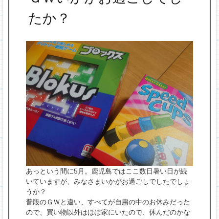
プ
たか？
あっという間に5月。鹿児島ではここ数日暑い日が続
いていますが、みなさまいかがお過ごしでしたでしょ
うか？
普段のＧＷと違い、すべてが自粛の中のお休みだった
ので、買い物以外はほぼ家にいたので、休んだのかな