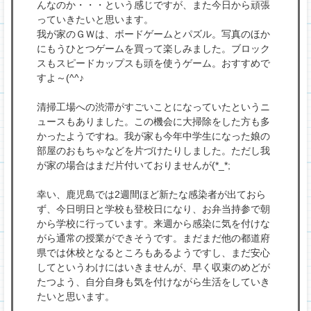
んなのか・・・という感じですが、また今日から頑張
っていきたいと思います。
我が家のＧＷは、ボードゲームとパズル。写真のほか
にもうひとつゲームを買って楽しみました。ブロック
スもスピードカップスも頭を使うゲーム。おすすめで
すよ～(^^♪
清掃工場への渋滞がすごいことになっていたというニ
ュースもありました。この機会に大掃除をした方も多
かったようですね。我が家も今年中学生になった娘の
部屋のおもちゃなどを片づけたりしました。ただし我
が家の場合はまだ片付いておりませんが(*_*;
幸い、鹿児島では2週間ほど新たな感染者が出ておら
ず、今日明日と学校も登校日になり、お弁当持参で朝
から学校に行っています。来週から感染に気を付けな
がら通常の授業ができそうです。まだまだ他の都道府
県では休校となるところもあるようですし、まだ安心
してというわけにはいきませんが、早く収束のめどが
たつよう、自分自身も気を付けながら生活をしていき
たいと思います。