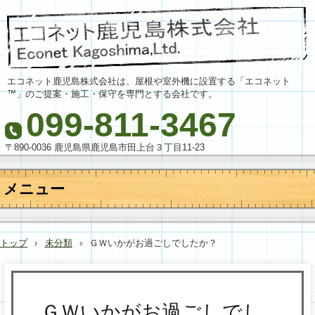
エコネット鹿児島株式会社は、屋根や室外機に設置する「エコネット
™」のご提案・施工・保守を専門とする会社です。
099-811-3467
〒890-0036 鹿児島県鹿児島市田上台３丁目11-23
メニュー
コ
ン
テ
トップ
›
未分類
›
ＧＷいかがお過ごしでしたか？
ン
ツ
へ
ス
キ
ＧＷいかがお過ごしでし
ッ