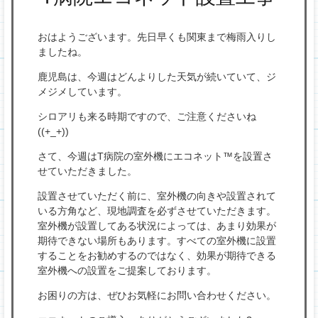
プ
おはようございます。先日早くも関東まで梅雨入りし
ましたね。
鹿児島は、今週はどんよりした天気が続いていて、ジ
メジメしています。
シロアリも来る時期ですので、ご注意くださいね
((+_+))
さて、今週はT病院の室外機にエコネット™を設置さ
せていただきました。
設置させていただく前に、室外機の向きや設置されて
いる方角など、現地調査を必ずさせていただきます。
室外機が設置してある状況によっては、あまり効果が
期待できない場所もあります。すべての室外機に設置
することをお勧めするのではなく、効果が期待できる
室外機への設置をご提案しております。
お困りの方は、ぜひお気軽にお問い合わせください。