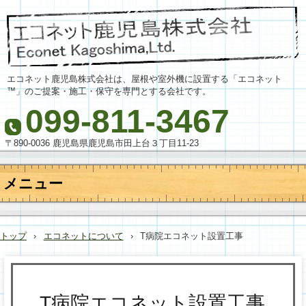
エコネット鹿児島株式会社は、屋根や室外機に設置する「エコネット
™」のご提案・施工・保守を専門とする会社です。
099-811-3467
〒890-0036 鹿児島県鹿児島市田上台３丁目11-23
メニュー
コ
ン
テ
トップ
›
エコネットについて
›
T病院エコネット設置工事
ン
ツ
へ
ス
キ
T病院エコネット設置工事
ッ