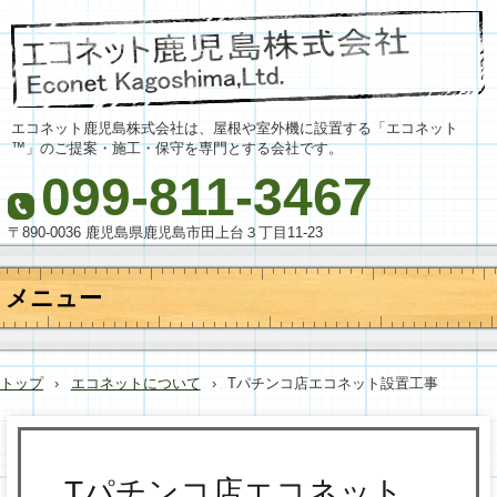
エコネット鹿児島株式会社は、屋根や室外機に設置する「エコネット
™」のご提案・施工・保守を専門とする会社です。
099-811-3467
〒890-0036 鹿児島県鹿児島市田上台３丁目11-23
メニュー
コ
ン
テ
トップ
›
エコネットについて
›
Tパチンコ店エコネット設置工事
ン
ツ
へ
ス
キ
Tパチンコ店エコネット
ッ