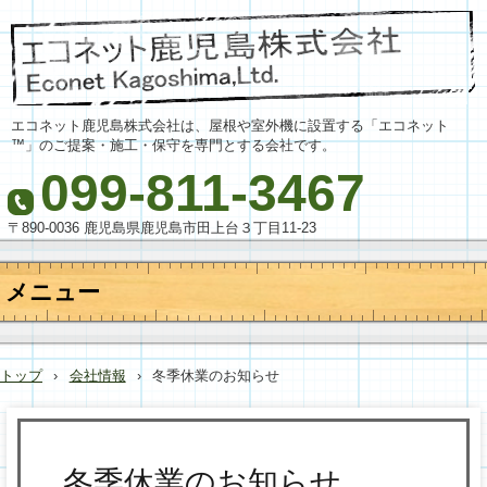
エコネット鹿児島株式会社は、屋根や室外機に設置する「エコネット
™」のご提案・施工・保守を専門とする会社です。
099-811-3467
〒890-0036 鹿児島県鹿児島市田上台３丁目11-23
メニュー
コ
ン
テ
トップ
›
会社情報
›
冬季休業のお知らせ
ン
ツ
へ
ス
キ
冬季休業のお知らせ
ッ