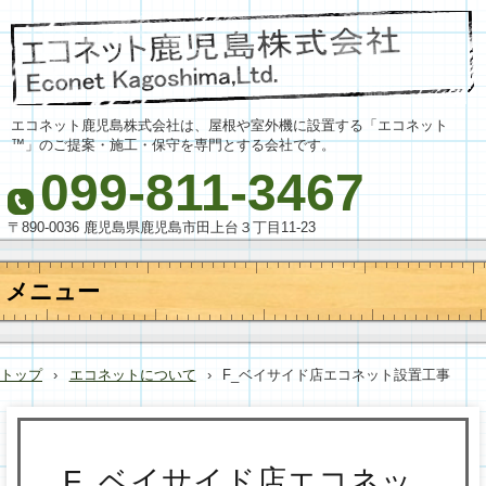
エコネット鹿児島株式会社は、屋根や室外機に設置する「エコネット
™」のご提案・施工・保守を専門とする会社です。
099-811-3467
〒890-0036 鹿児島県鹿児島市田上台３丁目11-23
メニュー
コ
ン
テ
トップ
›
エコネットについて
›
F_ベイサイド店エコネット設置工事
ン
ツ
へ
ス
キ
F_ベイサイド店エコネッ
ッ