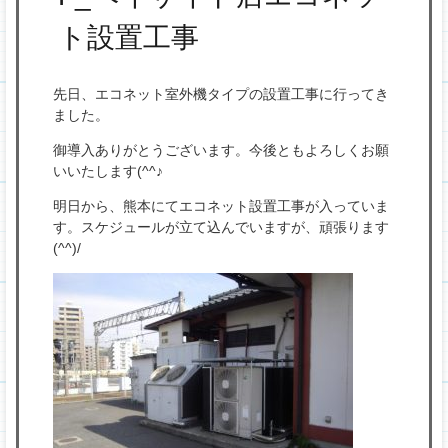
プ
ト設置工事
先日、エコネット室外機タイプの設置工事に行ってき
ました。
御導入ありがとうございます。今後ともよろしくお願
いいたします(^^♪
明日から、熊本にてエコネット設置工事が入っていま
す。スケジュールが立て込んでいますが、頑張ります
(^^)/